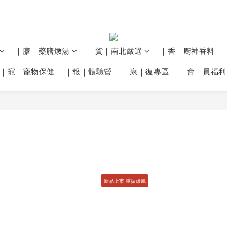
｜膳｜藥膳燉湯
｜貨｜南北嚴選
｜香｜廚神香料
｜寵｜寵物保健
｜報｜體驗營
｜康｜復專區
｜會｜員福利
新品上市 重振雄風