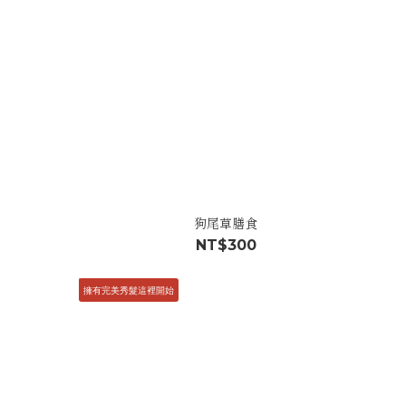
狗尾草膳食
NT$300
擁有完美秀髮這裡開始