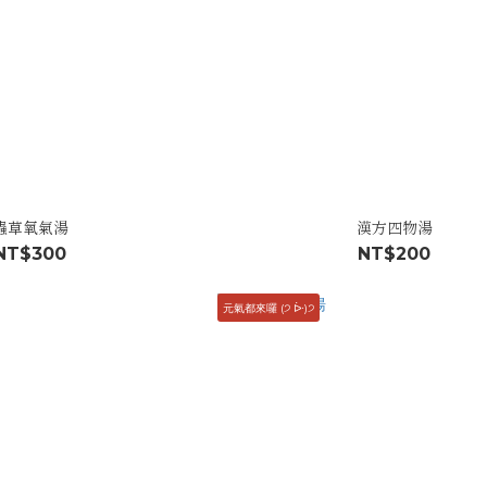
蟲草氧氣湯
漢方四物湯
NT$300
NT$200
元氣都來囉 (੭ ᐕ)੭