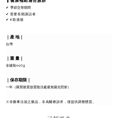
▎健康補給適合族群
✔
季節交替期間
✔ 需要長期講話者
✔ K歌過後
｜
｜
產 地
台灣
｜
重 量
｜
全罐裝440g
｜
保存期限
｜
一年
（
購買後需放置陰涼處避免陽光照射
）
☉非藥事法規之藥品，非為醫療訴求，僅提供調整體質。