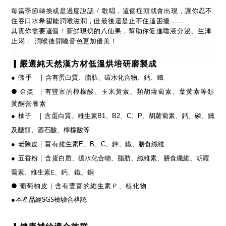
每當季節轉換或是過度說話 / 歌唱，這個症頭就會出現，讓你忍不
住吞口水希望能潤喉滋潤，
但最後還是止不住這困擾......
其實你需要這個！新鮮現切的八仙果，幫助你促進唾液分泌、生津
止渴， 潤喉後開嗓音色更加優美！
▎
嚴選純天然漢方材低溫烘培研磨製成
●
佛手
｜
含有蛋白質、脂肪、碳水化合物、鈣、鐵
● 金棗
｜有豐富的
檸檬酸、玉米黃素、類胡蘿蔔素、葉黃素等類
黃酮營養素
｜含
●
蛋白質、維生素B1、B2、C、P、胡蘿蔔素、鈣、磷、鐵
柚子
及醣類、酒石酸、檸檬酸等
｜富有
●
維生素E、
B、C
、鉀、鐵、膳食纖維
老陳皮
｜含
蛋白质、碳水化合物、脂肪、纖維素、膳食纖維、胡蘿
●
五香粉
蔔素、維生素E、鈣、鐵、銅
● 葡萄柚皮
｜
含有豐富的維生素Ｐ、
植化物
本產品
●
經SGS檢驗合格認