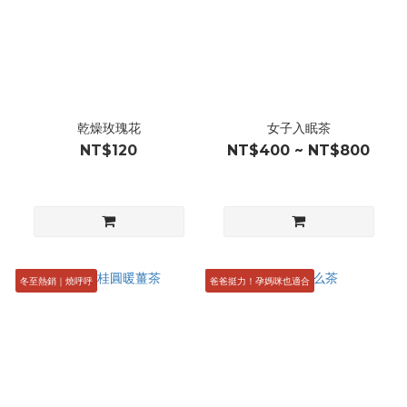
乾燥玫瑰花
女子入眠茶
NT$120
NT$400 ~ NT$800
冬至熱銷｜燒呼呼
爸爸挺力！孕媽咪也適合