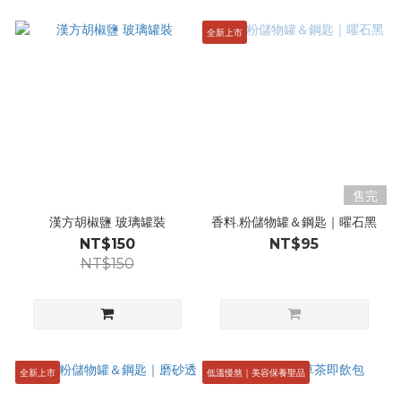
全新上市
售完
漢方胡椒鹽 玻璃罐裝
香料.粉儲物罐＆鋼匙｜曜石黑
NT$150
NT$95
NT$150
全新上市
低溫慢熬｜美容保養聖品