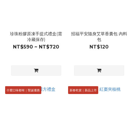
珍珠粉膠原凍手提式禮盒(需
招福平安隨身艾草香囊包 內料
冷藏保存)
包
NT$590 ~ NT$720
NT$120
什麼口味都有｜聖誕優惠
新春乾貨｜新品上市