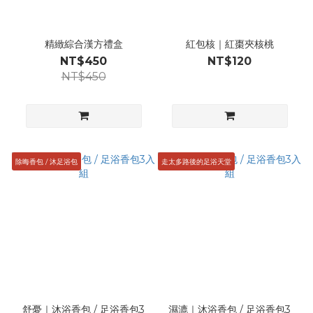
精緻綜合漢方禮盒
紅包核｜紅棗夾核桃
NT$450
NT$120
NT$450
除晦香包 / 沐足浴包
走太多路後的足浴天堂
舒憂｜沐浴香包 / 足浴香包3
濕漉｜沐浴香包 / 足浴香包3