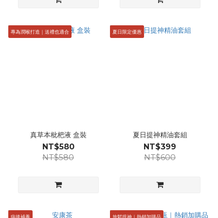
專為潤喉打造｜送禮也適合
夏日限定優惠
真草本枇杷液 盒裝
夏日提神精油套組
NT$580
NT$399
NT$580
NT$600
病後補養
放鬆提神｜熱銷加購品